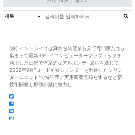
전체 34건
2 페이지
会社紹介
(株) イントライズは真空包装産業各分野専門家たちが
集まって最新3デ−イコンピューターグラフィックを
利用した正確で体系的なアルエンデ−過程を通じて、
2002年9月"ロード可変シリンダーを利用したシリン
ダーユニット"で特許庁に実用新案登録をするなど新
技術開発と原価節減に努力し
連絡先