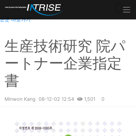
본문 바로가기
生産技術研究 院パ
ートナー企業指定
書
Minwon Kang
08-12-02 12:54
1,501
0
본문