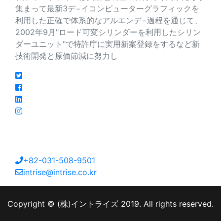
集まって最新3デ−イコンピューターグラフィックを
利用した正確で体系的なアルエンデ−過程を通じて、
2002年9月"ロード可変シリンダーを利用したシリン
ダーユニット"で特許庁に実用新案登録をするなど新
技術開発と原価節減に努力し
連絡先
大韓民国京畿道安山市檀園区海岸路213番キル27
+82-031-508-9501
intrise@intrise.co.kr
Copyright © (株)イントライズ 2019. All rights reserved.