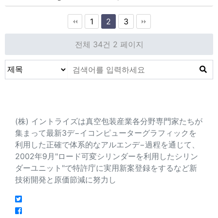
1
2
3
전체 34건
2 페이지
会社紹介
(株) イントライズは真空包装産業各分野専門家たちが
集まって最新3デ−イコンピューターグラフィックを
利用した正確で体系的なアルエンデ−過程を通じて、
2002年9月"ロード可変シリンダーを利用したシリン
ダーユニット"で特許庁に実用新案登録をするなど新
技術開発と原価節減に努力し