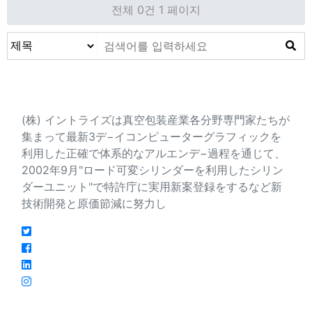
전체 0건
1 페이지
会社紹介
(株) イントライズは真空包装産業各分野専門家たちが
集まって最新3デ−イコンピューターグラフィックを
利用した正確で体系的なアルエンデ−過程を通じて、
2002年9月"ロード可変シリンダーを利用したシリン
ダーユニット"で特許庁に実用新案登録をするなど新
技術開発と原価節減に努力し
連絡先