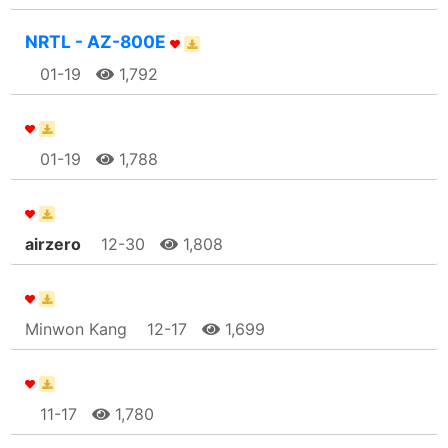
NRTL - AZ-800E
01-19
1,792
01-19
1,788
airzero
12-30
1,808
Minwon Kang
12-17
1,699
11-17
1,780