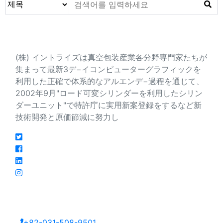
会社紹介
(株) イントライズは真空包装産業各分野専門家たちが
集まって最新3デ−イコンピューターグラフィックを
利用した正確で体系的なアルエンデ−過程を通じて、
2002年9月"ロード可変シリンダーを利用したシリン
ダーユニット"で特許庁に実用新案登録をするなど新
技術開発と原価節減に努力し
連絡先
大韓民国京畿道安山市檀園区海岸路213番キル27
+82-031-508-9501