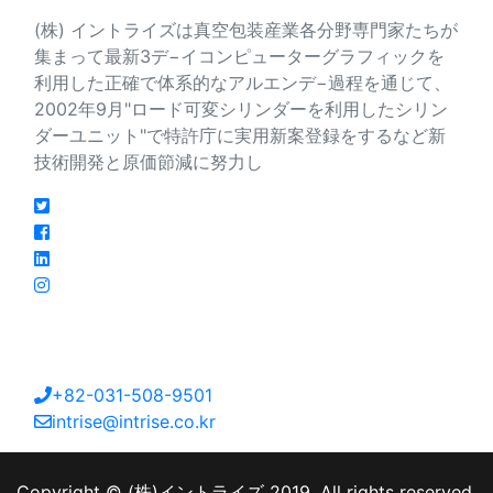
(株) イントライズは真空包装産業各分野専門家たちが
集まって最新3デ−イコンピューターグラフィックを
利用した正確で体系的なアルエンデ−過程を通じて、
2002年9月"ロード可変シリンダーを利用したシリン
ダーユニット"で特許庁に実用新案登録をするなど新
技術開発と原価節減に努力し
連絡先
大韓民国京畿道安山市檀園区海岸路213番キル27
+82-031-508-9501
intrise@intrise.co.kr
Copyright © (株)イントライズ 2019. All rights reserved.