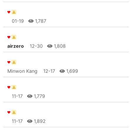
01-19
1,787
airzero
12-30
1,808
Minwon Kang
12-17
1,699
11-17
1,779
11-17
1,892