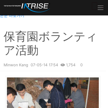
본문 바로가기
保育園ボランティ
ア活動
Minwon Kang
07-05-14 17:54
1,754
0
본문