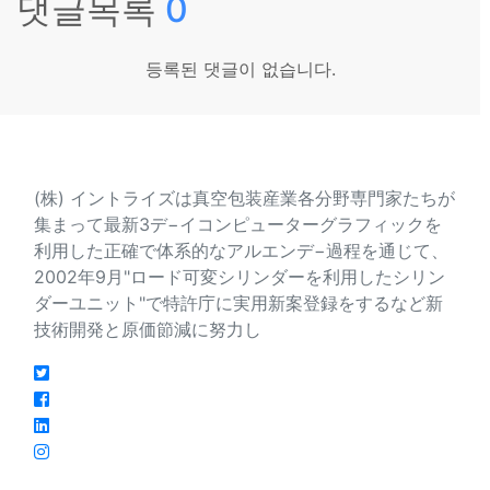
댓글목록
0
등록된 댓글이 없습니다.
会社紹介
(株) イントライズは真空包装産業各分野専門家たちが
集まって最新3デ−イコンピューターグラフィックを
利用した正確で体系的なアルエンデ−過程を通じて、
2002年9月"ロード可変シリンダーを利用したシリン
ダーユニット"で特許庁に実用新案登録をするなど新
技術開発と原価節減に努力し